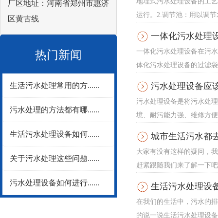
地埋式污水处理设备的工艺
厂区地址：河南省郑州市惠济
运行。2.调节池：用以调节
区黄古线
一体化污水处理
一体化污水处理设备在污水
热门新闻
体化污水处理设备的过滤袋
生活污水处理常用的方......
污水处理设备应
污水处理设备是将污水处理
污水处理的方法都有哪......
境、耐污能力强、维修方便
生活污水处理设备如何......
城市生活污水都
大家有没有这样的疑问，我
关于污水处理这些问题......
赶紧跟随我们来了解一下吧
污水处理设备如何进行......
生活污水处理设
在我们的生活中，污水的排
的说一说生活污水处理设备