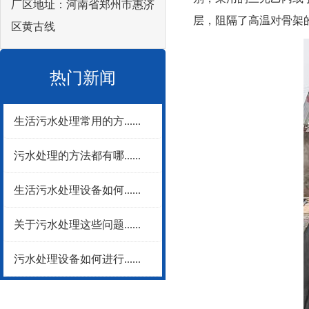
厂区地址：河南省郑州市惠济
层，阻隔了高温对骨架
区黄古线
热门新闻
生活污水处理常用的方......
污水处理的方法都有哪......
生活污水处理设备如何......
关于污水处理这些问题......
污水处理设备如何进行......