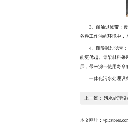
3、耐油过滤带：覆盖
各种工作油的环境中，
4、耐酸碱过滤带：适
能更优越。骨架材料采
层，带来滤带使用寿命
一体化污水处理设备的
上一篇：
污水处理设
本文网址：
//picstores.c