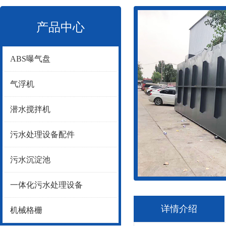
产品中心
ABS曝气盘
气浮机
潜水搅拌机
污水处理设备配件
污水沉淀池
一体化污水处理设备
详情介绍
机械格栅