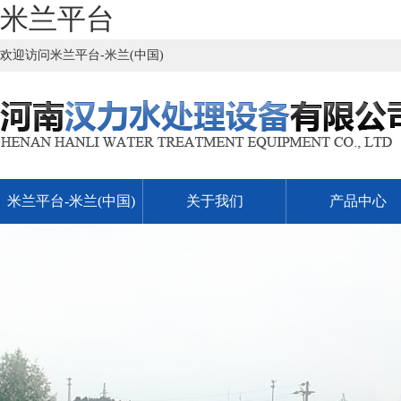
米兰平台
欢迎访问米兰平台-米兰(中国)
米兰平台-米兰(中国)
关于我们
产品中心
ABS曝气盘
气浮机
潜水搅拌机
污水处理设备配
污水沉淀池
一体化污水处理