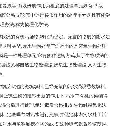
化复原等;而以传质作用为根底的处理单元则有:萃取、
为膜分离技能.其中运用传质作用的处理单元既具有化学
理办法,称为物理化学法.
浮状况的有机污染物,转化为稳定、无害的物质的废水处
理两种类型.废水生物处理广泛运用的是需氧生物处理
就是一种处理单元,它有多种运转方式.归于生物膜法的
塘法又称自然生物处理法.厌氧生物处理法,又叫生物
.
物反应池内充填填料,已经充氧的污水浸没悉数填料,
物膜上微生物的推陈出新的作用下,污水中有机污染物得
水混合后进行处理,氯消毒后合格排放.生物触摸氧化法
料,池底曝气对污水进行充氧,并使池体内污水处于活
在污水与填料触摸不均的缺陷,这种曝气设备称谓鼓风