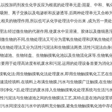
,以投加药剂发生化学反应为根底的处理单元是:混凝、中和、氧
吸附、离子交换以及电渗析和反渗透等.后两种处理单元又合称
之相关的物理作用,所以也可从化学处理法中分出来 ,成为另一类处
法:经过微生物的代谢作用,使废水中呈溶液、胶体以及微细悬
用微生物的不同,生物处理法又可分为需氧生物处理和厌氧生物处
需氧生物处理法又分为活性污泥法和生物膜法两类.活性污泥法自身
物滤池、生物转盘、生物触摸氧化池以及生物流化床等.生物氧化
首要用于处理高浓度有机废水和污泥.运用的处理设备首要为消化池
氧化法:用生物触摸氧化法处理废水,即用生物触摸氧化工艺在生
速流经填料.在填料上布满生物膜,污水与生物膜广泛触摸,在生
得到净化.*后,处理过的废水排入生物触摸氧化处理系统与生活污
性污泥法与生物滤池之间的生物膜法工艺,其特点是在池内设置填
保污水同浸没在污水中的填料充分触摸,避免生物触摸氧化池中存