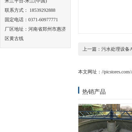
米兰平台-米兰(中国)
联系方式： 18539292888
固定电话：0371-60977771
厂区地址：河南省郑州市惠济
区黄古线
上一篇：
污水处理设备A
本文网址：
//picstores.com
热销产品