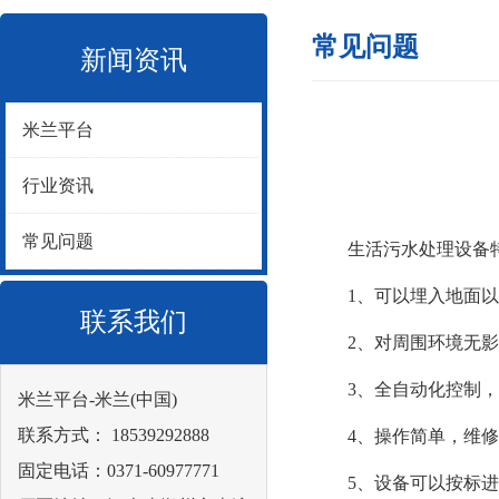
常见问题
新闻资讯
米兰平台
行业资讯
常见问题
生活污水处理设备特
1、可以埋入地面以下
联系我们
2、对周围环境无影
3、全自动化控制，
米兰平台-米兰(中国)
联系方式： 18539292888
4、操作简单，维修
固定电话：0371-60977771
5、设备可以按标进