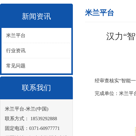
米兰平台
新闻资讯
汉力“
米兰平台
行业资讯
常见问题
经审查核实“智能一体
联系我们
完成单位：米兰平台-
米兰平台-米兰(中国)
联系方式： 18539292888
固定电话：0371-60977771