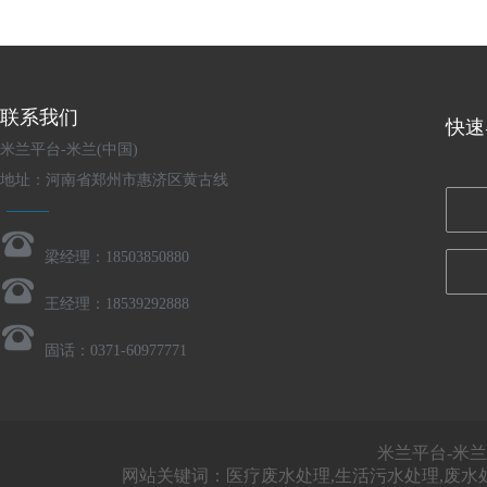
联系我们
快速
米兰平台-米兰(中国)
地址：河南省郑州市惠济区黄古线
梁经理：18503850880
王经理：18539292888
固话：0371-60977771
米兰平台-米兰
网站关键词：医疗废水处理,生活污水处理,废水