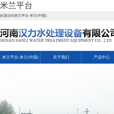
米兰平台
欢迎访问米兰平台-米兰(中国)
米兰平台-米兰(中国)
关于我们
产品中心