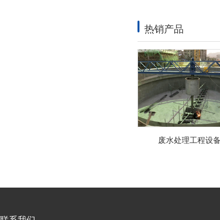
热销产品
废水处理工程设