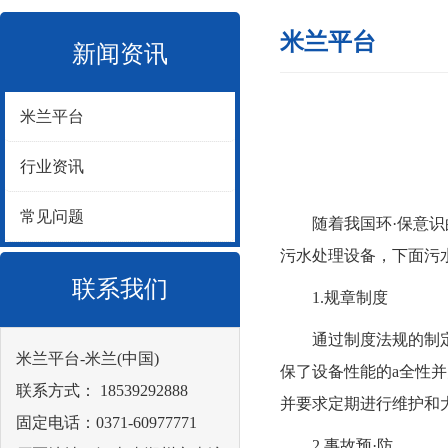
米兰平台
新闻资讯
米兰平台
行业资讯
常见问题
随着我国环·保意识的
污水处理设备，下面污
联系我们
1.规章制度
通过制度法规的制定，
米兰平台-米兰(中国)
保了设备性能的a全性
联系方式： 18539292888
并要求定期进行维护和
固定电话：0371-60977771
2.事故预·防