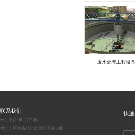
废水处理工程设
联系我们
快速
米兰平台-米兰(中国)
地址：河南省郑州市惠济区黄古线