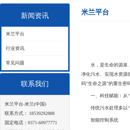
米兰平台
新闻资讯
米兰平台
行业资讯
常见问题
水，是生命的源泉，也
净化污水、实现水资源
联系我们
码“生命之源”的重生
一、科技赋能：从“末
米兰平台-米兰(中国)
传统污水处理多以“达
联系方式： 18539292888
智能控制系统
固定电话：0371-60977771