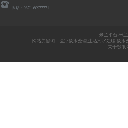
固话：0371-60977771
米兰平台-米兰
网站关键词：医疗废水处理,生活污水处理,废水
关于极限