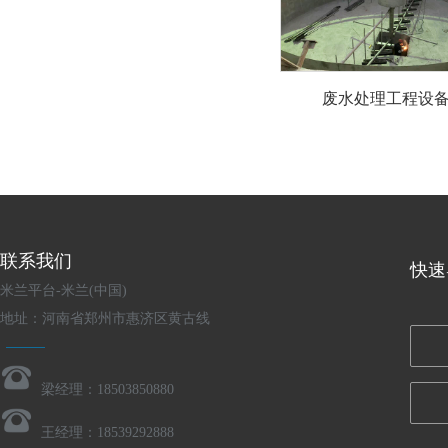
废水处理工程设
联系我们
快速
米兰平台-米兰(中国)
地址：河南省郑州市惠济区黄古线
梁经理：18503850880
王经理：18539292888