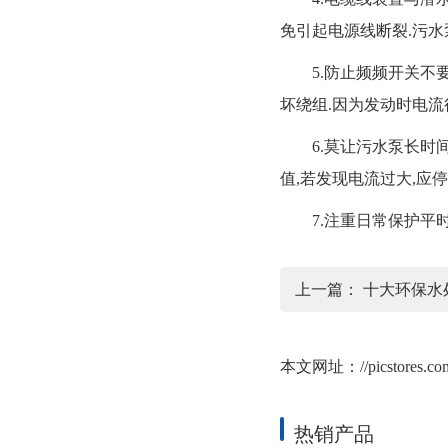
免引起电源线断裂.污水
5.防止频频开关不要
坏绕组.因为发动时电流
6.莫让污水泵长时间
值,若发现电流过大,应停
7.注重日常保护平时要
上一篇：
十大环保水
本文网址：
//picstores.c
热销产品