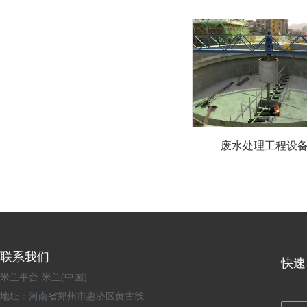
废水处理工程设
联系我们
快速
米兰平台-米兰(中国)
地址：河南省郑州市惠济区黄古线