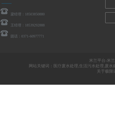
梁经理：18503850880
王经理：18539292888
固话：0371-60977771
米兰平台-米兰
网站关键词：医疗废水处理,生活污水处理,废水
关于极限