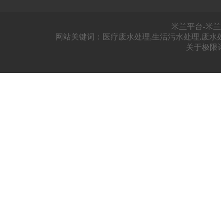
米兰平台-米兰
网站关键词：医疗废水处理,生活污水处理,废水
关于极限