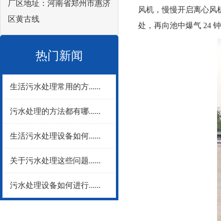
厂区地址：河南省郑州市惠济
风机，慢慢开启离心风机
区黄古线
处，再向池中爆气 24 钟
热门新闻
生活污水处理常用的方......
污水处理的方法都有哪......
生活污水处理设备如何......
关于污水处理这些问题......
污水处理设备如何进行......