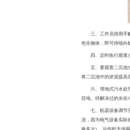
三、工作员得用手触碰
色生物体，即可持续向
四、定时执行观查水里
五、要观查二沉池水流
将二沉池中的淤泥提高至
六、埋地式污水处理设
目地。经解决过的水在冷
七、机器设备调节完毕
况，因为电气设备实际操
换多次) ，运作时无须再