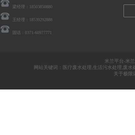
梁经理：18503850880
王经理：18539292888
固话：0371-60977771
米兰平台-米兰
网站关键词：医疗废水处理,生活污水处理,废水
关于极限