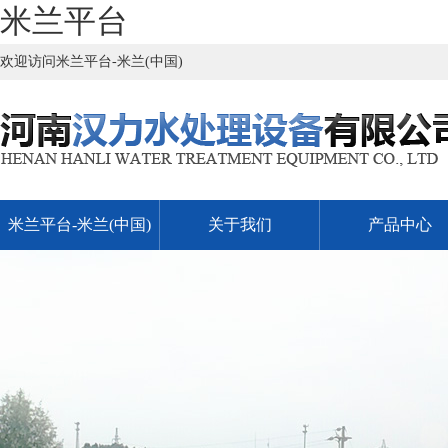
米兰平台
欢迎访问米兰平台-米兰(中国)
米兰平台-米兰(中国)
关于我们
产品中心