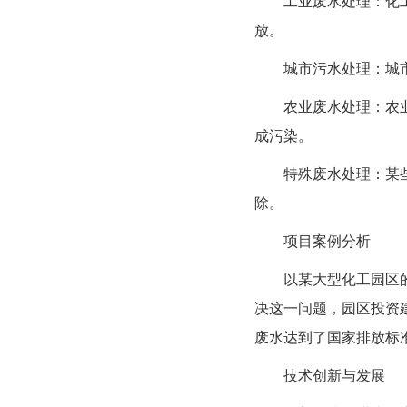
工业废水处理：化工、
放。
城市污水处理：城市生
农业废水处理：农业生
成污染。
特殊废水处理：某些行
除。
项目案例分析
以某大型化工园区的废
决这一问题，园区投资
废水达到了国家排放标
技术创新与发展