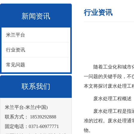
行业资讯
新闻资讯
米兰平台
行业资讯
常见问题
随着工业化和城市化的
一问题的关键手段，不
联系我们
本文将探讨废水处理工
废水处理工程概述
米兰平台-米兰(中国)
废水处理工程是指通过
联系方式： 18539292888
准的过程。废水处理通
固定电话：0371-60977771
物。