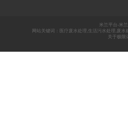
米兰平台-米兰
网站关键词：医疗废水处理,生活污水处理,废水
关于极限