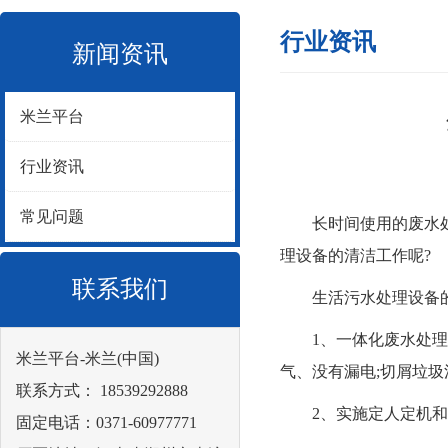
行业资讯
新闻资讯
米兰平台
行业资讯
常见问题
长时间使用的废水处理
理设备的清洁工作呢?
联系我们
生活污水处理
设备
1、一体化废水处理设
米兰平台-米兰(中国)
气、没有漏电;切屑垃圾
联系方式： 18539292888
2、实施定人定机和交
固定电话：0371-60977771