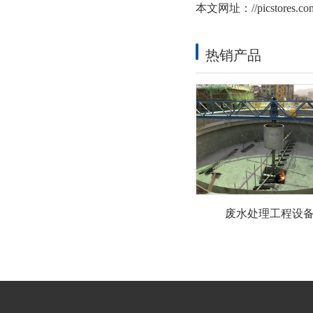
本文网址：
//picstores.c
热销产品
废水处理工程设