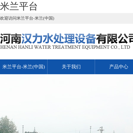
米兰平台
欢迎访问米兰平台-米兰(中国)
米兰平台-米兰(中国)
关于我们
产品中心