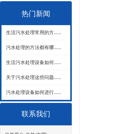
热门新闻
生活污水处理常用的方......
污水处理的方法都有哪......
生活污水处理设备如何......
关于污水处理这些问题......
污水处理设备如何进行......
联系我们