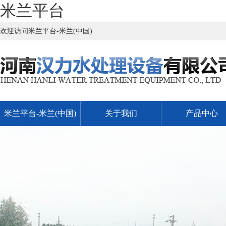
米兰平台
欢迎访问米兰平台-米兰(中国)
米兰平台-米兰(中国)
关于我们
产品中心
ABS曝气盘
气浮机
潜水搅拌机
污水处理设备配
污水沉淀池
一体化污水处理