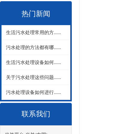
热门新闻
生活污水处理常用的方......
污水处理的方法都有哪......
生活污水处理设备如何......
关于污水处理这些问题......
污水处理设备如何进行......
联系我们