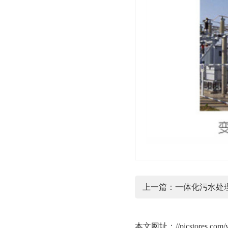
上一篇：
一体化污水处
本文网址：
//picstores.com/