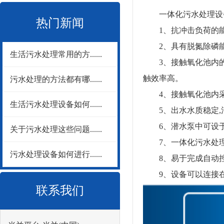
一体化污水处理设
热门新闻
1、抗冲击负荷的能
2、具有脱氮除磷能力
生活污水处理常用的方......
3、接触氧化池内的填
触效率高。
污水处理的方法都有哪......
4、接触氧化池内采用
生活污水处理设备如何......
5、出水水质稳定,
6、潜水泵中可设于
关于污水处理这些问题......
7、一体化污水处理设
污水处理设备如何进行......
8、易于完成自动控
9、设备可以连接在
联系我们