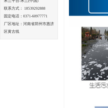
米兰平台-米兰(中国)
联系方式： 18539292888
固定电话：0371-60977771
厂区地址：河南省郑州市惠济
区黄古线