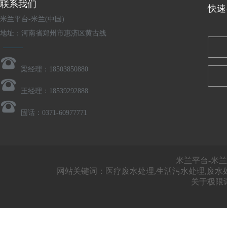
联系我们
快速
米兰平台-米兰(中国)
地址：河南省郑州市惠济区黄古线
梁经理：18503850880
王经理：18539292888
固话：0371-60977771
米兰平台-米兰
网站关键词：医疗废水处理,生活污水处理,废水
关于极限