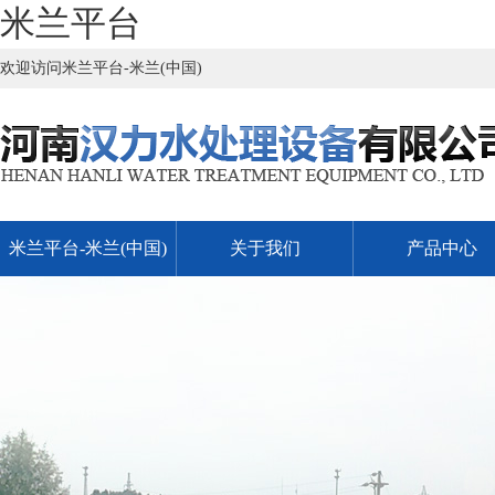
米兰平台
欢迎访问米兰平台-米兰(中国)
米兰平台-米兰(中国)
关于我们
产品中心