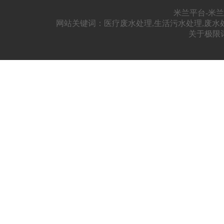
米兰平台-米兰
网站关键词：医疗废水处理,生活污水处理,废水
关于极限