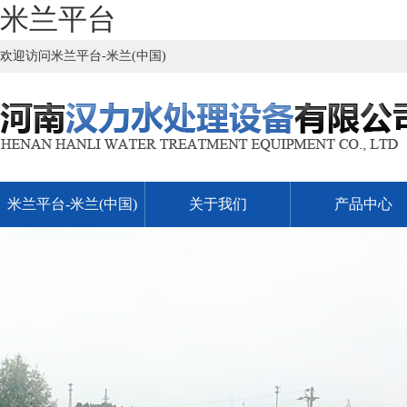
米兰平台
欢迎访问米兰平台-米兰(中国)
米兰平台-米兰(中国)
关于我们
产品中心