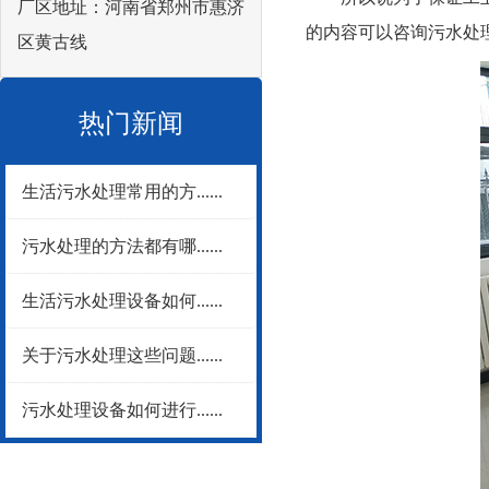
厂区地址：河南省郑州市惠济
的内容可以咨询污水处理
区黄古线
热门新闻
生活污水处理常用的方......
污水处理的方法都有哪......
生活污水处理设备如何......
关于污水处理这些问题......
污水处理设备如何进行......