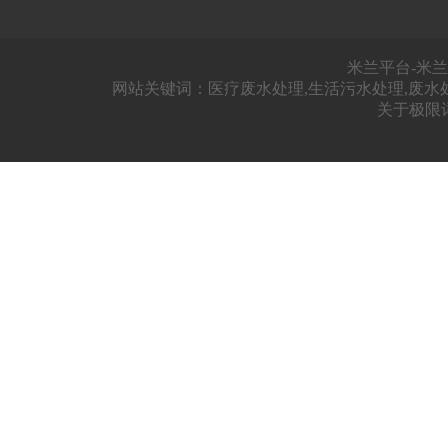
米兰平台-米兰
网站关键词：医疗废水处理,生活污水处理,废水
关于极限