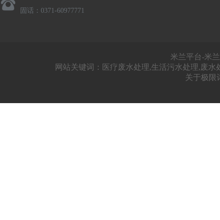
固话：0371-60977771
米兰平台-米兰
网站关键词：医疗废水处理,生活污水处理,废水
关于极限