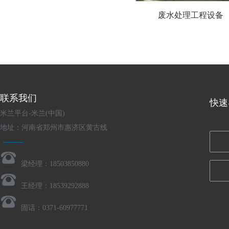
废水处理工程设备
联系我们
快速
米兰平台-米兰(中国)
地址：河南省郑州市惠济区黄古线
梁经理：18503850880
王经理：18539292888
固话：0371-60977771