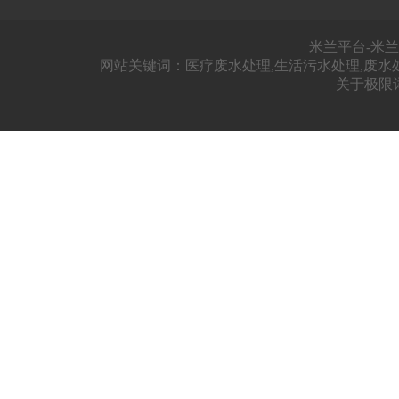
米兰平台-米兰
网站关键词：医疗废水处理,生活污水处理,废水
关于极限