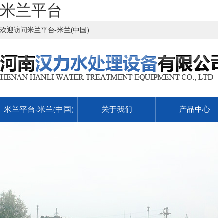
米兰平台
欢迎访问米兰平台-米兰(中国)
米兰平台-米兰(中国)
关于我们
产品中心
ABS曝气盘
气浮机
潜水搅拌机
污水处理设备配
污水沉淀池
一体化污水处理