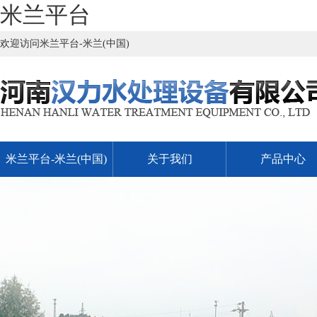
米兰平台
欢迎访问米兰平台-米兰(中国)
米兰平台-米兰(中国)
关于我们
产品中心