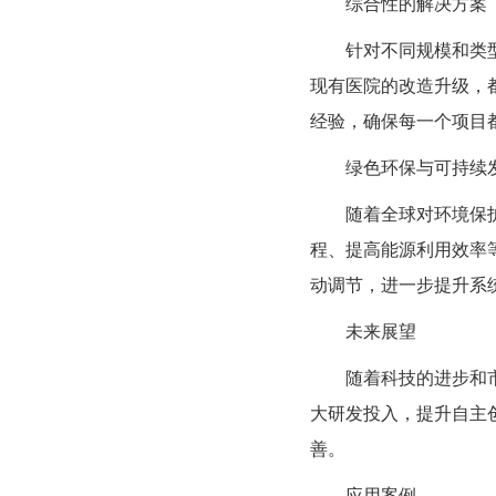
综合性的解决方案
针对不同规模和类型的
现有医院的改造升级，
经验，确保每一个项目
绿色环保与可持续
随着全球对环境保护意
程、提高能源利用效率
动调节，进一步提升系
未来展望
随着科技的进步和市场
大研发投入，提升自主
善。
应用案例