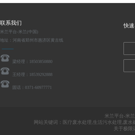
联系我们
快速
米兰平台-米兰(中国)
地址：河南省郑州市惠济区黄古线
梁经理：18503850880
王经理：18539292888
固话：0371-60977771
米兰平台-米兰
网站关键词：医疗废水处理,生活污水处理,废水
关于极限